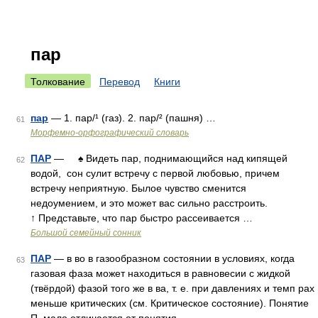
пар
Толкование
Перевод
Книги
пар
— 1. пар/¹ (газ). 2. пар/² (пашня) …
61
Морфемно-орфографический словарь
ПАР
— ♠ Видеть пар, поднимающийся над кипящей
62
водой, сон сулит встречу с первой любовью, причем
встречу неприятную. Былое чувство сменится
недоумением, и это может вас сильно расстроить.
↑ Представьте, что пар быстро рассеивается …
Большой семейный сонник
ПАР
— в во в газообразном состоянии в условиях, когда
63
газовая фаза может находиться в равновесии с жидкой
(твёрдой) фазой того же в ва, т. е. при давлениях и темп pax
меньше критических (см. Критическое состояние). Понятие