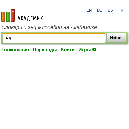
EN
DE
ES
FR
academic.ru
Словари и энциклопедии на Академике
Найти!
Толкования
Переводы
Книги
Игры ⚽