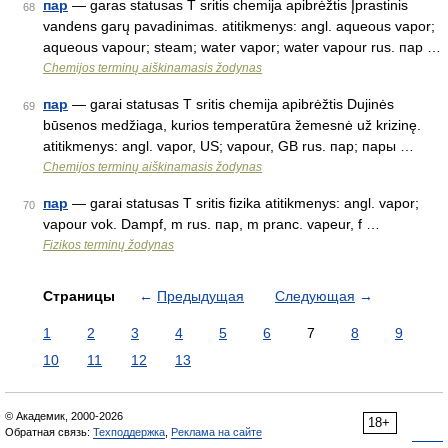
пар
— garas statusas T sritis chemija apibrėžtis Įprastinis
68
vandens garų pavadinimas. atitikmenys: angl. aqueous vapor;
aqueous vapour; steam; water vapor; water vapour rus. пар …
Chemijos terminų aiškinamasis žodynas
пар
— garai statusas T sritis chemija apibrėžtis Dujinės
69
būsenos medžiaga, kurios temperatūra žemesnė už krizinę.
atitikmenys: angl. vapor, US; vapour, GB rus. пар; пары …
Chemijos terminų aiškinamasis žodynas
пар
— garai statusas T sritis fizika atitikmenys: angl. vapor;
70
vapour vok. Dampf, m rus. пар, m pranc. vapeur, f …
Fizikos terminų žodynas
Страницы
←
Предыдущая
Следующая
→
1
2
3
4
5
6
7
8
9
10
11
12
13
© Академик, 2000-2026
18+
Обратная связь:
Техподдержка
,
Реклама на сайте