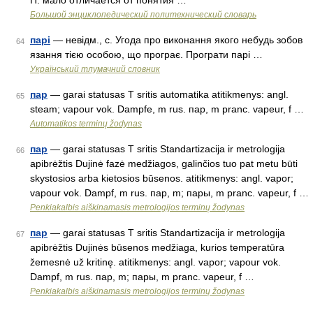
П. мало отличается от понятия …
Большой энциклопедический политехнический словарь
парі
— невідм., с. Угода про виконання якого небудь зобов
64
язання тією особою, що програє. Програти парі …
Український тлумачний словник
пар
— garai statusas T sritis automatika atitikmenys: angl.
65
steam; vapour vok. Dampfe, m rus. пар, m pranc. vapeur, f …
Automatikos terminų žodynas
пар
— garai statusas T sritis Standartizacija ir metrologija
66
apibrėžtis Dujinė fazė medžiagos, galinčios tuo pat metu būti
skystosios arba kietosios būsenos. atitikmenys: angl. vapor;
vapour vok. Dampf, m rus. пар, m; пары, m pranc. vapeur, f …
Penkiakalbis aiškinamasis metrologijos terminų žodynas
пар
— garai statusas T sritis Standartizacija ir metrologija
67
apibrėžtis Dujinės būsenos medžiaga, kurios temperatūra
žemesnė už kritinę. atitikmenys: angl. vapor; vapour vok.
Dampf, m rus. пар, m; пары, m pranc. vapeur, f …
Penkiakalbis aiškinamasis metrologijos terminų žodynas